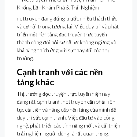
nettruyen đang đứng trước nhiều thách thức
và cơ hội trong tương lai. Việc duy trì và phát
triển một nền tảng đọc truyện trực tuyến
thành công đòi hỏi sự nỗ lực không ngừng và
khả năng thích ứng với sự thay đổi của thị
trường.
Cạnh tranh với các nền
tảng khác
Thị trường đọc truyện trực tuyến hiện nay
đang rất cạnh tranh. nettruyen cần phải liên
tục cải tiến và nâng cấp nền tảng của mình để
duy trì sức cạnh tranh. Việc đầu tư vào công
nghệ, phát triển các tính năng mới, và cải thiện
trải nghiệm người dùng là rất quan trọng.