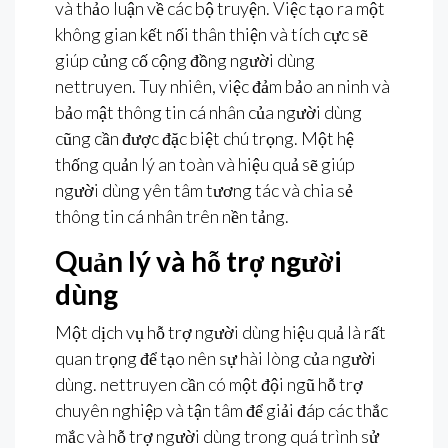
và thảo luận về các bộ truyện. Việc tạo ra một
không gian kết nối thân thiện và tích cực sẽ
giúp củng cố cộng đồng người dùng
nettruyen. Tuy nhiên, việc đảm bảo an ninh và
bảo mật thông tin cá nhân của người dùng
cũng cần được đặc biệt chú trọng. Một hệ
thống quản lý an toàn và hiệu quả sẽ giúp
người dùng yên tâm tương tác và chia sẻ
thông tin cá nhân trên nền tảng.
Quản lý và hỗ trợ người
dùng
Một dịch vụ hỗ trợ người dùng hiệu quả là rất
quan trọng để tạo nên sự hài lòng của người
dùng. nettruyen cần có một đội ngũ hỗ trợ
chuyên nghiệp và tận tâm để giải đáp các thắc
mắc và hỗ trợ người dùng trong quá trình sử