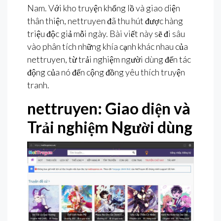
Nam. Với kho truyện khổng lồ và giao diện
thân thiện, nettruyen đã thu hút được hàng
triệu độc giả mỗi ngày. Bài viết này sẽ đi sâu
vào phân tích những khía cạnh khác nhau của
nettruyen, từ trải nghiệm người dùng đến tác
động của nó đến cộng đồng yêu thích truyện
tranh.
nettruyen: Giao diện và
Trải nghiệm Người dùng