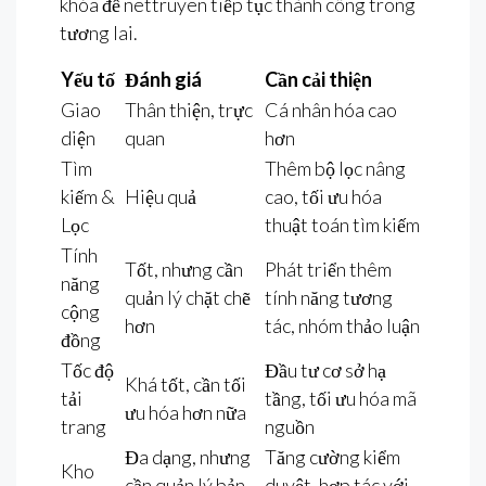
khóa để nettruyen tiếp tục thành công trong
tương lai.
Yếu tố
Đánh giá
Cần cải thiện
Giao
Thân thiện, trực
Cá nhân hóa cao
diện
quan
hơn
Tìm
Thêm bộ lọc nâng
kiếm &
Hiệu quả
cao, tối ưu hóa
Lọc
thuật toán tìm kiếm
Tính
Tốt, nhưng cần
Phát triển thêm
năng
quản lý chặt chẽ
tính năng tương
cộng
hơn
tác, nhóm thảo luận
đồng
Tốc độ
Đầu tư cơ sở hạ
Khá tốt, cần tối
tải
tầng, tối ưu hóa mã
ưu hóa hơn nữa
trang
nguồn
Đa dạng, nhưng
Tăng cường kiểm
Kho
cần quản lý bản
duyệt, hợp tác với