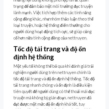
trọng để đảm bảo một môi trường đọc truyện
lành mạnh. Việc tích hợp thêm các tính năng
cộng đồng khác, như nhóm thảo luận theo thể
loại truyện, hoặc hệ thống điểm thưởng cho
người dùng hoạt động tích cực, sẽ giúp củng
cố hơn nữa tính cộng đồng của nettruyen.
Tốc độ tải trang và độ ổn
định hệ thống
Một yếu tố không thể bỏ qua khi đánh giá trải
nghiệm người dùng trên nettruyen chính là
tốc độ tải trang và độ ổn định hệ thống. Tốc độ
tải trang nhanh chóng và ổn định là điều kiện
tiên quyết để người dùng có thể thoải mái đọc
truyện mà không bị gián đoạn. nettruyen đã
đạt được một mức độ ổn định khá tốt, tuy