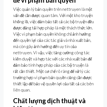
đề vi phạm bản quyền
Việc quản lý bản quyền trên nettruyen là một
vấn đề cần được quan tâm. Với một kho truyện
khổng lồ, việc đảm bảo tất cả các bộ truyện đều
được đăng tải hợp pháp là một thách thức lớn.
Việc vi phạm bản quyền không chỉ ảnh hưởng
đến quyền lợi của các tác giả và nhà xuất bản,
mà còn gây ảnh hưởng đến uy tín của
nettruyen. Vì vậy, việc tăng cường công tác
kiểm duyệt và hợp tác với các nhà xuất bản để
đảm bảo tính hợp pháp của các bộ truyện là
rất cần thiết. Một cơ chế rõ ràng để xử lý các
trường hợp vi phạm bản quyền cũng cần được
thiết lập để bảo vệ quyền lợi của tất cả các bên
liên quan.
Chất lượng dịch thuật và