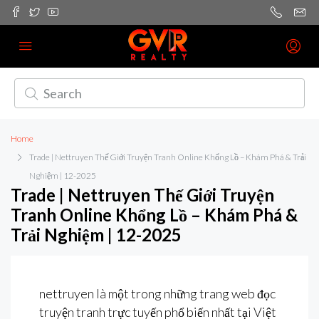
Home
Trade | Nettruyen Thế Giới Truyện Tranh Online Khổng Lồ – Khám Phá & Trải
Nghiệm | 12-2025
Trade | Nettruyen Thế Giới Truyện
Tranh Online Khổng Lồ – Khám Phá &
Trải Nghiệm | 12-2025
nettruyen là một trong những trang web đọc
truyện tranh trực tuyến phổ biến nhất tại Việt