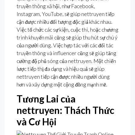
truyền thông xã hội, như Facebook,
Instagram, YouTube, sẽ giúp nettruyen tiếp
cận được nhiều đối tượng độc giả khác nhau.
Việc tổ chức các sự kiện, cuộc thi, hoặc chương
trình khuyến mãi cũng sẽ giúp thu hút sự chú ý
của người dùng. Việc hợp tác với các đối tác
truyền thông và influencer cũng sẽ giúp tăng
cường độ phủ sóng của nettruyen. Một chiến
lược tiếp thị đa dạng và hiệu quả sẽ giúp
nettruyen tiếp cận được nhiều người dùng
hơn và xây dựng một cộng đồng mạnh mẽ.
Tương Lai của
nettruyen: Thách Thức
và Cơ Hội