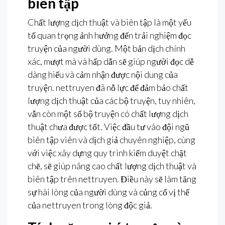
biên tập
Chất lượng dịch thuật và biên tập là một yếu
tố quan trọng ảnh hưởng đến trải nghiệm đọc
truyện của người dùng. Một bản dịch chính
xác, mượt mà và hấp dẫn sẽ giúp người đọc dễ
dàng hiểu và cảm nhận được nội dung của
truyện. nettruyen đã nỗ lực để đảm bảo chất
lượng dịch thuật của các bộ truyện, tuy nhiên,
vẫn còn một số bộ truyện có chất lượng dịch
thuật chưa được tốt. Việc đầu tư vào đội ngũ
biên tập viên và dịch giả chuyên nghiệp, cùng
với việc xây dựng quy trình kiểm duyệt chặt
chẽ, sẽ giúp nâng cao chất lượng dịch thuật và
biên tập trên nettruyen. Điều này sẽ làm tăng
sự hài lòng của người dùng và củng cố vị thế
của nettruyen trong lòng độc giả.