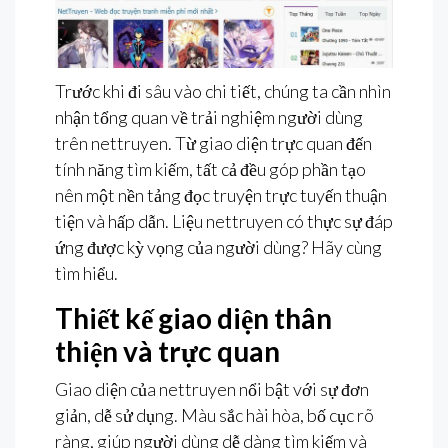
Trước khi đi sâu vào chi tiết, chúng ta cần nhìn
nhận tổng quan về trải nghiệm người dùng
trên nettruyen. Từ giao diện trực quan đến
tính năng tìm kiếm, tất cả đều góp phần tạo
nên một nền tảng đọc truyện trực tuyến thuận
tiện và hấp dẫn. Liệu nettruyen có thực sự đáp
ứng được kỳ vọng của người dùng? Hãy cùng
tìm hiểu.
Thiết kế giao diện thân
thiện và trực quan
Giao diện của nettruyen nổi bật với sự đơn
giản, dễ sử dụng. Màu sắc hài hòa, bố cục rõ
ràng, giúp người dùng dễ dàng tìm kiếm và