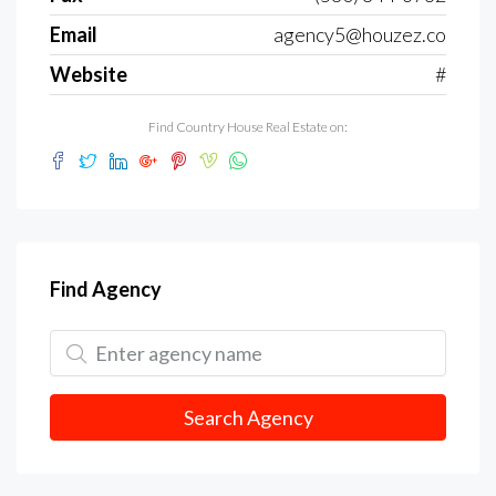
Email
agency5@houzez.co
Website
#
Find Country House Real Estate on:
Find Agency
Search Agency