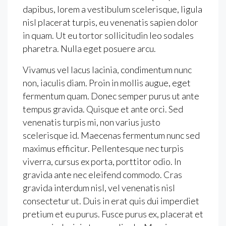
dapibus, lorem a vestibulum scelerisque, ligula
nisl placerat turpis, eu venenatis sapien dolor
in quam. Ut eu tortor sollicitudin leo sodales
pharetra. Nulla eget posuere arcu.
Vivamus vel lacus lacinia, condimentum nunc
non, iaculis diam. Proin in mollis augue, eget
fermentum quam. Donec semper purus ut ante
tempus gravida. Quisque et ante orci. Sed
venenatis turpis mi, non varius justo
scelerisque id. Maecenas fermentum nunc sed
maximus efficitur. Pellentesque nec turpis
viverra, cursus ex porta, porttitor odio. In
gravida ante nec eleifend commodo. Cras
gravida interdum nisl, vel venenatis nisl
consectetur ut. Duis in erat quis dui imperdiet
pretium et eu purus. Fusce purus ex, placerat et