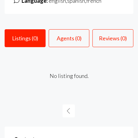
Language:
english,spanish,french
Listings (0)
Agents (0)
Reviews (0)
No listing found.